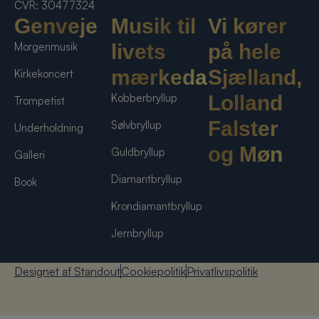
CVR: 30477324
Genveje
Musik til
Vi kører
Morgenmusik
livets
på hele
mærkedage
Sjælland,
Kirkekoncert
Kobberbryllup
Lolland
Trompetist
Falster
Sølvbryllup
Underholdning
og Møn
Guldbryllup
Galleri
Diamantbryllup
Book
Krondiamantbryllup
Jernbryllup
Designet af Standout
Cookiepolitik
Privatlivspolitik