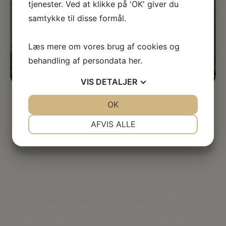
tjenester. Ved at klikke på 'OK' giver du
samtykke til disse formål.
Læs mere om vores brug af cookies og
behandling af persondata
her
.
VIS
DETALJER
JA
NEJ
OK
JA
NEJ
NØDVENDIGE
PRÆFERENCER
AFVIS ALLE
JA
NEJ
JA
NEJ
MARKETING
STATISTIK
Få et uforpligtende tilbud på
musik til
diamantbryllup!
Ønsker I at booke Blowing Boys til jeres arrangement, eller
ønsker I flere informationer, så kontakt os via vores
kontaktformular, telefon eller via mail. Vi svarer gerne på