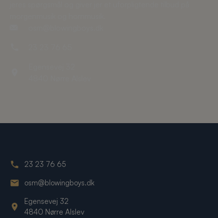
jeres spørgsmål og giver jer et uforpligtende tilbud på
morgenmusik og hornmusik.
osm@blowingboys.dk
23 23 76 65
Egensevej 32
4840 Nørre Alslev
23 23 76 65
osm@blowingboys.dk
Egensevej 32
4840 Nørre Alslev