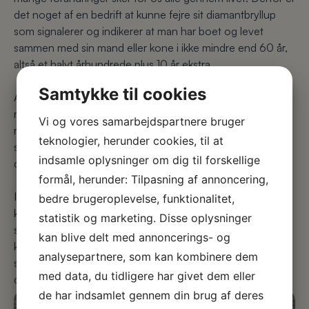
det noget af en bedrift at kunne fejre sit diamantbryllup
som signalerer og indikerer at man har boet og levet
sammen med sin mand eller kone i ikke mindre end 60 år,
altså et halvt århundrede plus 10 år ekstra.
Samtykke til cookies
At have levet sammen med sit livs udkårne i 60 år er en
meget flot bedrift, og af netop denne grund vil man også
Vi og vores samarbejdspartnere bruger
modtage et brev fra selveste dronningen. Dronningen
teknologier, herunder cookies, til at
sender en lykønskning til de borgere, der kan fejre
indsamle oplysninger om dig til forskellige
diamantbryllup.
formål, herunder: Tilpasning af annoncering,
I brevet står en hilsen fra dronningen om, hvor stolte man
bedre brugeroplevelse, funktionalitet,
kan være som ægtepar over at have nået denne helt
statistik og marketing. Disse oplysninger
specielle milepæl i sit ægteskab. Det sker ved, at parrets
kan blive delt med annoncerings- og
kommune giver besked om diamantbrylluppet til Hoffet,
analysepartnere, som kan kombinere dem
som sørger for, at der kommer et royalt brev på selve
med data, du tidligere har givet dem eller
dagen.
de har indsamlet gennem din brug af deres